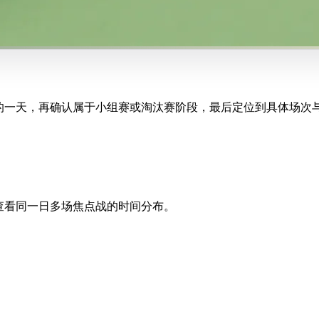
时区的一天，再确认属于小组赛或淘汰赛阶段，最后定位到具体场次
查看同一日多场焦点战的时间分布。