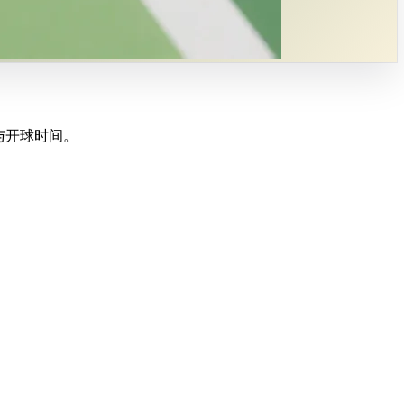
与开球时间。