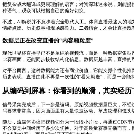
把复杂战术翻译成更易理解的语言；对资深球迷来说，则能提
种语气，观众可以根据自己的偏好切换。
不过，AI解说并不意味着完全取代人工。体育直播最迷人的地
情绪点燃、历史叙事和现场感染力。二者结合，才会让直播既
数据层正在改变直播的“内容颗粒度”
现代世界杯直播早已不是单纯的视频流，而是一种数据密集型
比赛画面，还能同步接收结构化信息。数据层越丰富，直播的
对平台而言，这种数据能力还有商业价值：它能支撑个性化推
历史表现。直播由此不再是一次性的“看完就走”，而是一套能
从编码到屏幕：你看到的顺滑，其实经历
信号采集完成后，下一步是编码。原始视频数据量巨大，不经
码要求非常高，因为画面里有大量快速运动、草皮纹理和镜头
随后，流媒体协议把视频切分为一段段小片段，再通过CDN
不会察觉中间经历了多少次切换。对于高质量赛事直播而言，