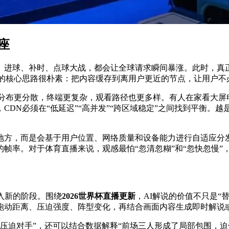
座
、进球、补时、点球大战，都会让全球请求瞬间暴涨。此时，真正
它的核心思路很朴素：把内容缓存到离用户更近的节点，让用户不
观众分布更分散，终端更复杂，观看路径也更多样。有人在家看大
CDN必须在“低延迟”“高并发”“跨区域稳定”之间找到平衡。
地方，而是会基于用户位置、网络质量和设备能力进行自适应分
帧率。对于体育直播来说，观感最怕“忽清忽糊”和“忽快忽慢”
入新的阶段。围绕
2026世界杯直播更新
，AI解说的价值不只是“
跑动距离、压迫强度、阵型变化，再结合画面内容生成即时解说
在压迫对手”，还可以结合数据解释“前场三人形成了局部包围，