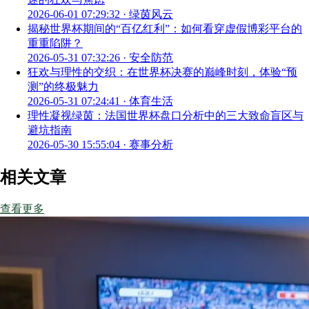
2026-06-01 07:29:32
·
绿茵风云
揭秘世界杯期间的“百亿红利”：如何看穿虚假博彩平台的
重重陷阱？
2026-05-31 07:32:26
·
安全防范
狂欢与理性的交织：在世界杯决赛的巅峰时刻，体验“预
测”的终极魅力
2026-05-31 07:24:41
·
体育生活
理性凝视绿茵：法国世界杯盘口分析中的三大致命盲区与
避坑指南
2026-05-30 15:55:04
·
赛事分析
相关文章
查看更多