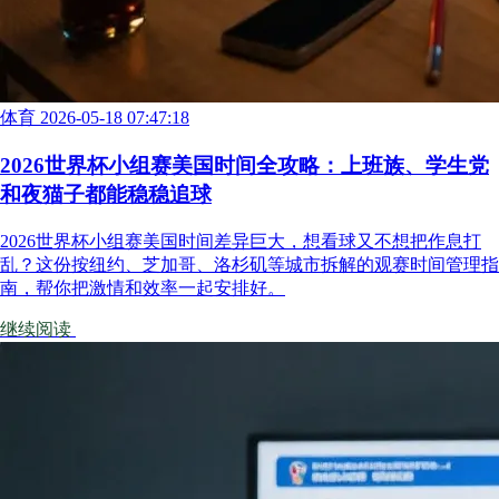
体育
2026-05-18 07:47:18
2026世界杯小组赛美国时间全攻略：上班族、学生党
和夜猫子都能稳稳追球
2026世界杯小组赛美国时间差异巨大，想看球又不想把作息打
乱？这份按纽约、芝加哥、洛杉矶等城市拆解的观赛时间管理指
南，帮你把激情和效率一起安排好。
继续阅读