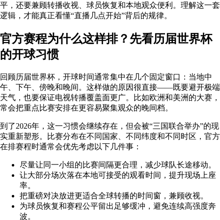
平，还要兼顾转播收视、球员恢复和本地观众便利。理解这一套
逻辑，才能真正看懂“直播几点开始”背后的规律。
官方赛程为什么这样排？先看历届世界杯
的开球习惯
回顾历届世界杯，开球时间通常集中在几个固定窗口：当地中
午、下午、傍晚和晚间。这样做的原因很直接——既要避开极端
天气，也要保证电视转播覆盖面更广。比如欧洲和美洲的大赛，
常会把重点比赛安排在更容易聚集观众的晚间档。
到了2026年，这一习惯会继续存在，但会被“三国联合举办”的现
实重新塑形。比赛分布在不同国家、不同纬度和不同时区，官方
在排赛程时通常会优先考虑以下几件事：
尽量让同一小组的比赛间隔更合理，减少球队长途移动。
让大部分场次落在本地可接受的观看时间，提升现场上座
率。
把重磅对决放进更适合全球转播的时间窗，兼顾收视。
为球员恢复和赛程公平留出足够缓冲，避免连续高强度奔
波。