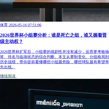
体育
2026-05-16 07:51:06
2026世界杯小组赛分析：谁是死亡之组，谁又握着晋
级主动权？
2026世界杯扩军后，小组赛的戏剧性并没有减少，反而更考验抽
签、排名与临场状态的综合判断。本文从赛制变化、分组格局到
历史战绩，带你提前看懂哪些小组最危险，哪些球队最有希望率
先出线。
继续阅读