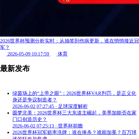
2026世界杯预测分析实时：从抽签到伤病更新，谁在悄悄接近冠
军？
2026-05-09 10:17:59
体育
最新发布
绿茵场上的“上帝之眼”：2026世界杯VAR判罚，是正义化
身还是争议制造者？
2026-06-02 07:27:45
·
足球深度解析
圆梦北美：2026世界杯三大东道主崛起，美墨加能否在家
门口创造历史？
2026-06-02 07:25:13
·
世界杯前瞻
2026世界杯冠军赔率洗牌：谁在捧杀？谁能加冕？百万球
迷的狂欢与焦虑