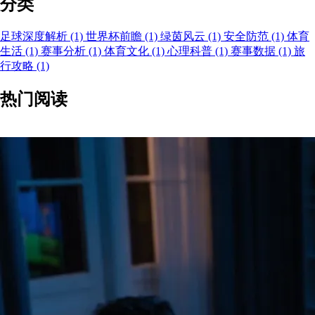
分类
足球深度解析
(1)
世界杯前瞻
(1)
绿茵风云
(1)
安全防范
(1)
体育
生活
(1)
赛事分析
(1)
体育文化
(1)
心理科普
(1)
赛事数据
(1)
旅
行攻略
(1)
热门阅读