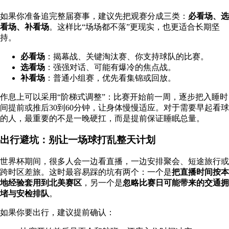
如果你准备追完整届赛事，建议先把观赛分成三类：
必看场、选
看场、补看场
。这样比“场场都不落”更现实，也更适合长期坚
持。
必看场
：揭幕战、关键淘汰赛、你支持球队的比赛。
选看场
：强强对话、可能有爆冷的焦点战。
补看场
：普通小组赛，优先看集锦或回放。
作息上可以采用“阶梯式调整”：比赛开始前一周，逐步把入睡时
间提前或推后30到60分钟，让身体慢慢适应。对于需要早起看球
的人，最重要的不是一晚硬扛，而是提前保证睡眠总量。
出行避坑：别让一场球打乱整天计划
世界杯期间，很多人会一边看直播，一边安排聚会、短途旅行或
跨时区差旅。这时最容易踩的坑有两个：一个是
把直播时间按本
地经验套用到北美赛区
，另一个是
忽略比赛日可能带来的交通拥
堵与安检排队
。
如果你要出行，建议提前确认：